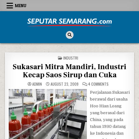
Skip to content
MENU
Seputar Semarang
All About Semarang
POSTED IN
INDUSTRI
Sukasari Mitra Mandiri, Industri
Kecap Saos Sirup dan Cuka
ON SUKASARI MITRA
ADMIN
AUGUST 23, 2009
4 COMMENTS
Perjalanan Sukasari
berawal dari usaha
Hoo Hian Loang
yang berasal dari
China, yang pada
tahun 1930 datang
ke Indonesia dan