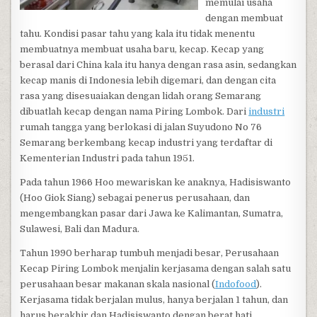
memulai usaha
dengan membuat
tahu. Kondisi pasar tahu yang kala itu tidak menentu
membuatnya membuat usaha baru, kecap. Kecap yang
berasal dari China kala itu hanya dengan rasa asin, sedangkan
kecap manis di Indonesia lebih digemari, dan dengan cita
rasa yang disesuaiakan dengan lidah orang Semarang
dibuatlah kecap dengan nama Piring Lombok. Dari
industri
rumah tangga yang berlokasi di jalan Suyudono No 76
Semarang berkembang kecap industri yang terdaftar di
Kementerian Industri pada tahun 1951.
Pada tahun 1966 Hoo mewariskan ke anaknya, Hadisiswanto
(Hoo Giok Siang) sebagai penerus perusahaan, dan
mengembangkan pasar dari Jawa ke Kalimantan, Sumatra,
Sulawesi, Bali dan Madura.
Tahun 1990 berharap tumbuh menjadi besar, Perusahaan
Kecap Piring Lombok menjalin kerjasama dengan salah satu
perusahaan besar makanan skala nasional (
Indofood
).
Kerjasama tidak berjalan mulus, hanya berjalan 1 tahun, dan
harus berakhir dan Hadisiswanto dengan berat hati