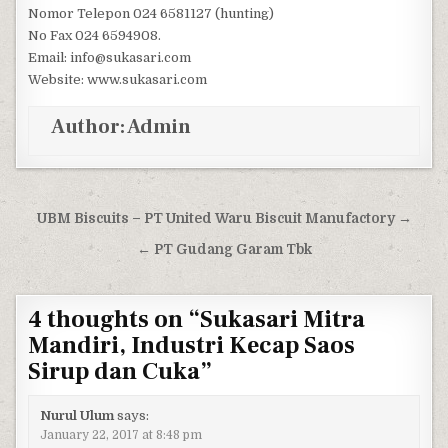
Nomor Telepon 024 6581127 (hunting)
No Fax 024 6594908.
Email: info@sukasari.com
Website: www.sukasari.com
Author:
Admin
Post navigation
UBM Biscuits – PT United Waru Biscuit Manufactory →
← PT Gudang Garam Tbk
4 thoughts on “
Sukasari Mitra
Mandiri, Industri Kecap Saos
Sirup dan Cuka
”
Nurul Ulum
says:
January 22, 2017 at 8:48 pm