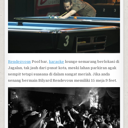
Rendezvous
Pool bar,
karaoke
lounge semarang berlokasi di
Jagalan, tak jauh dari pusat kota, meski lahan parkiran agak
sempit tetapi suasana di dalam sangat meriah. Jika anda
senang bermain Bilyard Rendevous memiliki 15 meja 9 feet.