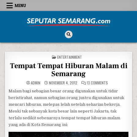
Skip to content
MENU
Seputar Semarang
All About Semarang
POSTED IN
ENTERTAINMENT
Tempat Tempat Hiburan Malam di
Semarang
ON TEMPAT TEMPAT
ADMIN
NOVEMBER 4, 2012
13 COMMENTS
Malam bagi sebagian besar orang digunakan untuk tidur
beristirahat, namun sebagian orang justru digunakan untuk
mencari hiburan, melepas lelah setelah seharian bekerja.
Meski tak sebanyak kota besar lain seperti Jakarta, tak
terlalu sedikit sebenarnya tempat tempat hiburan malam
yang ada di Kota Semarang ini: