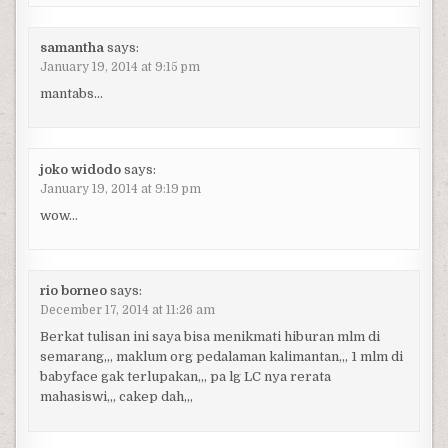
samantha
says:
January 19, 2014 at 9:15 pm
mantabs…
joko widodo
says:
January 19, 2014 at 9:19 pm
wow…
rio borneo
says:
December 17, 2014 at 11:26 am
Berkat tulisan ini saya bisa menikmati hiburan mlm di
semarang,,, maklum org pedalaman kalimantan,,, 1 mlm di
babyface gak terlupakan,,, pa lg LC nya rerata
mahasiswi,,, cakep dah,,,