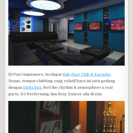
Di Puri Anjasmoro, terdapat
Babyface Club & Karaoke
,
Venue, tempat clubbing yang relatif baru ini satu gedung
dengan
Delta Spa
, feel the rhythm & atmosphere a real
party. DJ Performing dan Sexy Dancer ada di sini.