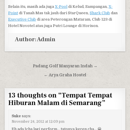
Selain itu, masih ada juga
X-Pool
di Kelud, Sampangan,
X-
Point
di Tanah Mas tak jauh dari StarQueen,
Shark Club
dan
Executive Club
di area Peterongan Mataram, Club 123 di
Hotel Novotel atau juga Putri Lounge di Horison.
Author:
Admin
Post navigation
Padang Golf Manyaran Indah →
← Arya Graha Hostel
13 thoughts on “
Tempat Tempat
Hiburan Malam di Semarang
”
Suke
says:
November 24, 2012 at 12:09 pm
Eh ada Icha lagi perform… tatonya keren cha… 😀