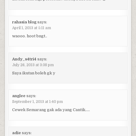
rahasia blog
says:
April 1, 2013 at 5:11 am
waooo. hoot bngt..
Andy_s4tri4
says:
July 26, 2013 at 3:38 pm
Saya ikutan boleh gk y
anglee
says:
September 1, 2013 at 1:40 pm
Cewek Semarang gak ada yang Cantik…..
adie
says: