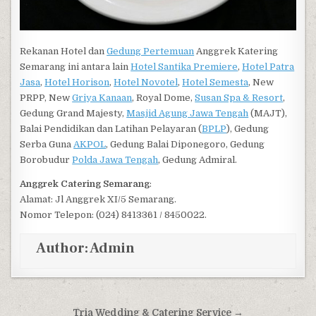
Rekanan Hotel dan
Gedung Pertemuan
Anggrek Katering
Semarang ini antara lain
Hotel Santika Premiere
,
Hotel Patra
Jasa
,
Hotel Horison
,
Hotel Novotel
,
Hotel Semesta
, New
PRPP, New
Griya Kanaan
, Royal Dome,
Susan Spa & Resort
,
Gedung Grand Majesty,
Masjid Agung Jawa Tengah
(MAJT),
Balai Pendidikan dan Latihan Pelayaran (
BPLP
), Gedung
Serba Guna
AKPOL
, Gedung Balai Diponegoro, Gedung
Borobudur
Polda Jawa Tengah
, Gedung Admiral.
Anggrek Catering Semarang
:
Alamat: Jl Anggrek XI/5 Semarang.
Nomor Telepon: (024) 8413361 / 8450022.
Author:
Admin
Post navigation
Tria Wedding & Catering Service →