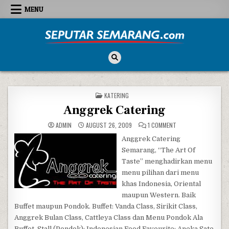
Skip to content
MENU
Seputar Semarang
All About Semarang
POSTED IN
KATERING
Anggrek Catering
ON ANGGREK CATERI
ADMIN
AUGUST 26, 2009
1 COMMENT
Anggrek Catering
Semarang, “The Art Of
Taste” menghadirkan menu
menu pilihan dari menu
khas Indonesia, Oriental
maupun Western. Baik
Buffet maupun Pondok. Buffet: Vanda Class, Sirikit Class,
Anggrek Bulan Class, Cattleya Class dan Menu Pondok Ala
Buffet. Stall (Pondok): Indonesian Food Favourite: Aneka Sate