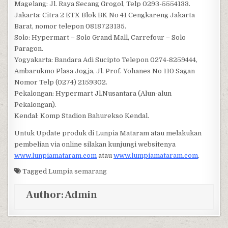
Magelang: Jl. Raya Secang Grogol, Telp 0293-5554133.
Jakarta: Citra 2 ETX Blok BK No 41 Cengkareng Jakarta
Barat, nomor telepon 0818723135.
Solo: Hypermart – Solo Grand Mall, Carrefour – Solo
Paragon.
Yogyakarta: Bandara Adi Sucipto Telepon 0274-8259444,
Ambarukmo Plasa Jogja, Jl. Prof. Yohanes No 110 Sagan
Nomor Telp (0274) 2159302.
Pekalongan: Hypermart Jl.Nusantara (Alun-alun
Pekalongan).
Kendal: Komp Stadion Bahurekso Kendal.
Untuk Update produk di Lunpia Mataram atau melakukan
pembelian via online silakan kunjungi websitenya
www.lunpiamataram.com
atau
www.lumpiamataram.com
.
Tagged
Lumpia semarang
Author:
Admin