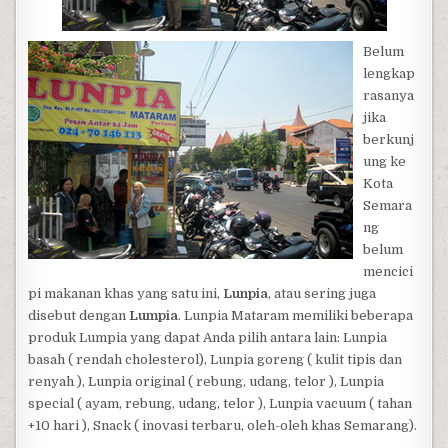
Belum
lengkap
rasanya
jika
berkunj
ung ke
Kota
Semara
ng
belum
mencici
pi makanan khas yang satu ini,
Lunpia
, atau sering juga
disebut dengan
Lumpia
. Lunpia Mataram memiliki beberapa
produk Lumpia yang dapat Anda pilih antara lain: Lunpia
basah ( rendah cholesterol), Lunpia goreng ( kulit tipis dan
renyah ), Lunpia original ( rebung, udang, telor ), Lunpia
special ( ayam, rebung, udang, telor ), Lunpia vacuum ( tahan
+10 hari ), Snack ( inovasi terbaru, oleh-oleh khas Semarang).