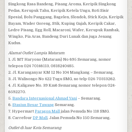
Singkong Rasa Bandeng, Pisang Aroma, Keripik Singkong
Pedas, Kerupuk Tahu, Keripik Ketela Ungu, Roti Sisir
Spesial, Bolu Panggang, Bagelen, Slondok, Stick Keju, Keripik
Bayam, Wader Goreng, Stik, Kuping Gajah, Keripik Cakar,
Ledre Pisang, Egg Roll, Macaroni, Wafer, Kerupuk Rambak,
Wingko, Pia Aras, Bandeng Duri Lunak dan juga Jenang
Kudus.
Alamat Outlet Lunpia Mataram
:
1. Jl. MT Haryono (Mataram) No 695 Semarang, nomor
telepon 024 70146113, 0818240485.
2. Jl. Karanganyar KM 12 No 104 Mangkang – Semarang.
3. Jl. Walisongo No 422 Tugu SMG, no telp 024-70313262.
4. Jl. Kaligawe No. 39 Km6 Semarang nomor telepon 024-
6592270.
5.
Bandara Internasional Ahmad Yani
– Semarang.
6.
Stasiun Besar Tawang
Semarang.
7. Hypermart
Paragon Mall
jalan Pemuda No 118 SMG.
8. Carrefour
DP Mall
, Jalan Pemuda No 150 Semarang.
Outlet di luar Kota Semarang
: